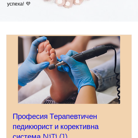
успеха! 💜
Професия Терапевтичен
педикюрист и корективна
система NiTi (1)