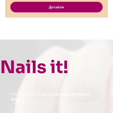
Детайли
Nails it!
Абонирай се, за да си винаги информиран.
EMAIL
*