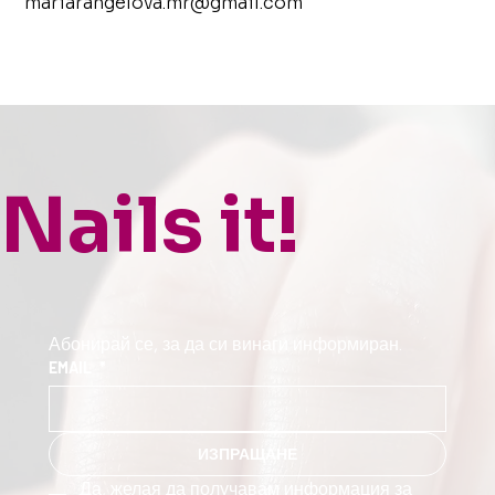
mariarangelova.mr@gmail.com
Nails it!
Абонирай се, за да си винаги информиран.
EMAIL
*
ИЗПРАЩАНЕ
Да, желая да получавам информация за 