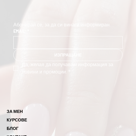
Абонирай се, за да си винаги информиран.
EMAIL
*
ИЗПРАЩАНЕ
Да, желая да получавам информация за 
новини и промоции.
*
ЗА МЕН
КУРСОВЕ
БЛОГ