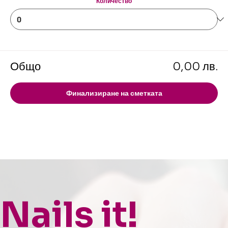
Количество
Общо
0,00 лв.
Финализиране на сметката
Nails it!